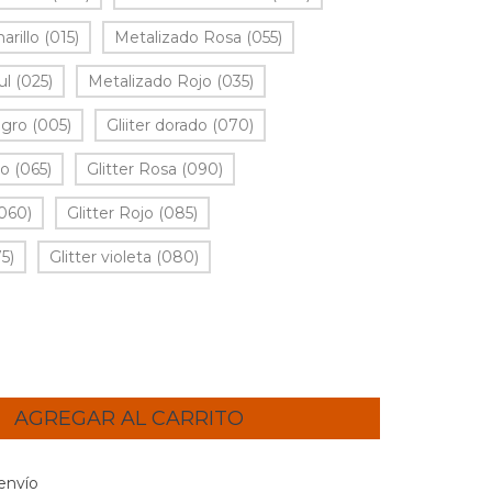
rillo (015)
Metalizado Rosa (055)
l (025)
Metalizado Rojo (035)
gro (005)
Gliiter dorado (070)
o (065)
Glitter Rosa (090)
(060)
Glitter Rojo (085)
75)
Glitter violeta (080)
l CP:
CAMBIAR CP
envío