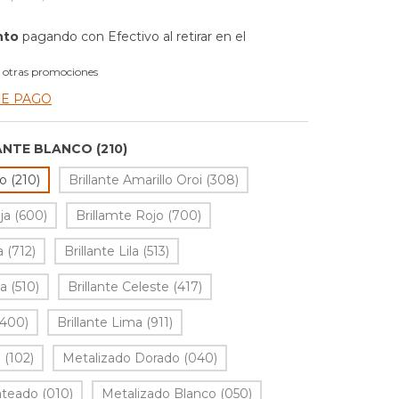
nto
pagando con Efectivo al retirar en el
 otras promociones
DE PAGO
ANTE BLANCO (210)
o (210)
Brillante Amarillo Oroi (308)
ja (600)
Brillamte Rojo (700)
a (712)
Brillante Lila (513)
a (510)
Brillante Celeste (417)
(400)
Brillante Lima (911)
 (102)
Metalizado Dorado (040)
ateado (010)
Metalizado Blanco (050)