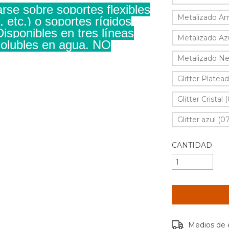
arse sobre soportes flexibles
Metalizado Ama
 etc.) o soportes rígidos
isponibles en tres líneas
Metalizado Azu
. Solubles en agua. NO
Metalizado Ne
Glitter Platead
Glitter Cristal 
Glitter azul (0
CANTIDAD
Entregas para e
Medios de 