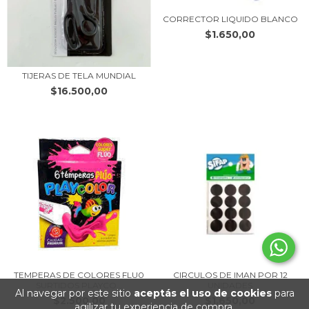
CORRECTOR LIQUIDO BLANCO
$1.650,00
TIJERAS DE TELA MUNDIAL
$16.500,00
TEMPERAS DE COLORES FLU0
CIRCULOS DE IMAN POR 12
SURTIDOS PLAYCO...
UNIDADES
Al navegar por este sitio
aceptás el uso de cookies
para
$2.500,00
$1.650,00
agilizar tu experiencia de compra.