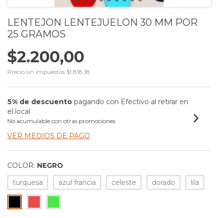
LENTEJON LENTEJUELON 30 MM POR
25 GRAMOS
$2.200,00
Precio sin impuestos
$1.818,18
5% de descuento
pagando con Efectivo al retirar en
el local
No acumulable con otras promociones
VER MEDIOS DE PAGO
COLOR:
NEGRO
turquesa
azul francia
celeste
dorado
lila